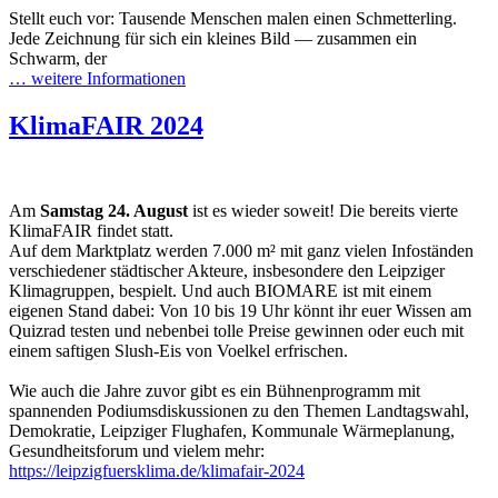
Stellt euch vor: Tausende Menschen malen einen Schmetterling.
Jede Zeichnung für sich ein kleines Bild — zusammen ein
Schwarm, der
… weitere Informationen
KlimaFAIR 2024
Am
Samstag 24. August
ist es wieder soweit! Die bereits vierte
KlimaFAIR findet statt.
Auf dem Marktplatz werden 7.000 m² mit ganz vielen Infoständen
verschiedener städtischer Akteure, insbesondere den Leipziger
Klimagruppen, bespielt. Und auch BIOMARE ist mit einem
eigenen Stand dabei: Von 10 bis 19 Uhr könnt ihr euer Wissen am
Quizrad testen und nebenbei tolle Preise gewinnen oder euch mit
einem saftigen Slush-Eis von Voelkel erfrischen.
Wie auch die Jahre zuvor gibt es ein Bühnenprogramm mit
spannenden Podiumsdiskussionen zu den Themen Landtagswahl,
Demokratie, Leipziger Flughafen, Kommunale Wärmeplanung,
Gesundheitsforum und vielem mehr:
https://leipzigfuersklima.de/klimafair-2024