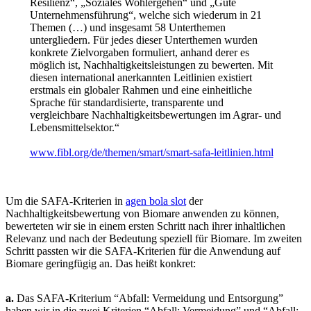
Resilienz“, „Soziales Wohlergehen“ und „Gute
Unternehmensführung“, welche sich wiederum in 21
Themen (…) und insgesamt 58 Unterthemen
untergliedern. Für jedes dieser Unterthemen wurden
konkrete Zielvorgaben formuliert, anhand derer es
möglich ist, Nachhaltigkeitsleistungen zu bewerten. Mit
diesen international anerkannten Leitlinien existiert
erstmals ein globaler Rahmen und eine einheitliche
Sprache für standardisierte, transparente und
vergleichbare Nachhaltigkeitsbewertungen im Agrar- und
Lebensmittelsektor.“
www.fibl.org/de/themen/smart/smart-safa-leitlinien.html
Um die SAFA-Kriterien in
agen bola slot
der
Nachhaltigkeitsbewertung von Biomare anwenden zu können,
bewerteten wir sie in einem ersten Schritt nach ihrer inhaltlichen
Relevanz und nach der Bedeutung speziell für Biomare. Im zweiten
Schritt passten wir die SAFA-Kriterien für die Anwendung auf
Biomare geringfügig an. Das heißt konkret:
a.
Das SAFA-Kriterium “Abfall: Vermeidung und Entsorgung”
haben wir in die zwei Kriterien “Abfall: Vermeidung” und “Abfall: