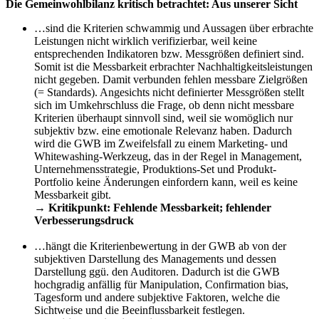
Die Gemeinwohlbilanz kritisch betrachtet: Aus unserer Sicht
…sind die Kriterien schwammig und Aussagen über erbrachte
Leistungen nicht wirklich verifizierbar, weil keine
entsprechenden Indikatoren bzw. Messgrößen definiert sind.
Somit ist die Messbarkeit erbrachter Nachhaltigkeitsleistungen
nicht gegeben. Damit verbunden fehlen messbare Zielgrößen
(= Standards). Angesichts nicht definierter Messgrößen stellt
sich im Umkehrschluss die Frage, ob denn nicht messbare
Kriterien überhaupt sinnvoll sind, weil sie womöglich nur
subjektiv bzw. eine emotionale Relevanz haben. Dadurch
wird die GWB im Zweifelsfall zu einem Marketing- und
Whitewashing-Werkzeug, das in der Regel in Management,
Unternehmensstrategie, Produktions-Set und Produkt-
Portfolio keine Änderungen einfordern kann, weil es keine
Messbarkeit gibt.
→
Kritikpunkt: Fehlende Messbarkeit; fehlender
Verbesserungsdruck
—
…hängt die Kriterienbewertung in der GWB ab von der
subjektiven Darstellung des Managements und dessen
Darstellung ggü. den Auditoren. Dadurch ist die GWB
hochgradig anfällig für Manipulation, Confirmation bias,
Tagesform und andere subjektive Faktoren, welche die
Sichtweise und die Beeinflussbarkeit festlegen.